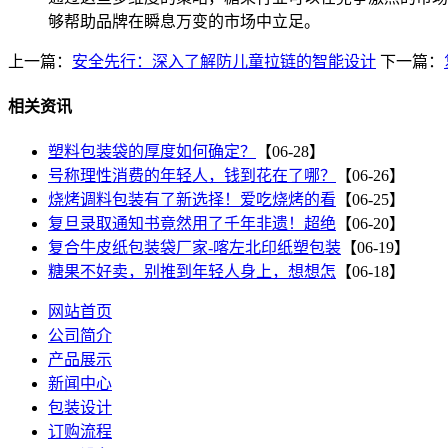
够帮助品牌在瞬息万变的市场中立足。
上一篇：
安全先行：深入了解防儿童拉链的智能设计
下一篇：
相关资讯
塑料包装袋的厚度如何确定？
【06-28】
号称理性消费的年轻人，钱到花在了哪？
【06-26】
烧烤调料包装有了新选择！爱吃烧烤的看
【06-25】
复旦录取通知书竟然用了千年非遗！超绝
【06-20】
复合牛皮纸包装袋厂家-喀左北印纸塑包装
【06-19】
糖果不好卖，别推到年轻人身上，想想怎
【06-18】
网站首页
公司简介
产品展示
新闻中心
包装设计
订购流程